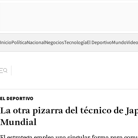
Inicio
Política
Nacional
Negocios
Tecnología
El Deportivo
Mundo
Vide
EL DEPORTIVO
La otra pizarra del técnico de J
Mundial
El estratega emplea una singular forma para comu