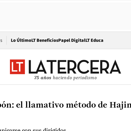
Opens in new window
os
Lo Último
LT Beneficios
Papel Digital
LT Educa
75 años
haciendo periodismo
apón: el llamativo método de Haj
nicarse con sus dirigidos.