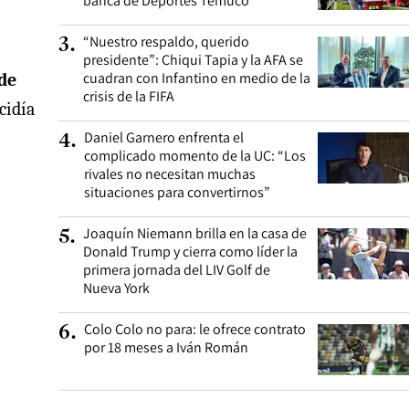
banca de Deportes Temuco
“Nuestro respaldo, querido
3
.
presidente”: Chiqui Tapia y la AFA se
cuadran con Infantino en medio de la
de
crisis de la FIFA
ncidía
Daniel Garnero enfrenta el
4
.
complicado momento de la UC: “Los
rivales no necesitan muchas
situaciones para convertirnos”
Joaquín Niemann brilla en la casa de
5
.
Donald Trump y cierra como líder la
primera jornada del LIV Golf de
Nueva York
Colo Colo no para: le ofrece contrato
6
.
por 18 meses a Iván Román