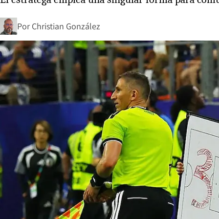
Por
Christian González