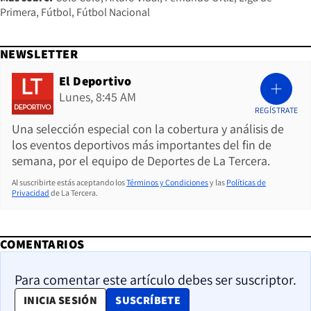
Primera
Fútbol
Fútbol Nacional
NEWSLETTER
El Deportivo
Lunes, 8:45 AM
REGÍSTRATE
Una selección especial con la cobertura y análisis de
los eventos deportivos más importantes del fin de
semana, por el equipo de Deportes de La Tercera.
Al suscribirte estás aceptando los
Términos y Condiciones
y las
Políticas de
Privacidad
de La Tercera.
COMENTARIOS
Para comentar este artículo debes ser suscriptor.
OPENS IN NEW WINDOW
INICIA SESIÓN
SUSCRÍBETE