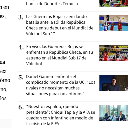
banca de Deportes Temuco
n en
es,
Las Guerreras Rojas caen dando
3
.
batalla ante la sólida República
Checa en su debut en el Mundial de
Vóleibol Sub 17
En vivo: las Guerreras Rojas se
4
.
enfrentan a República Checa, en su
estreno en el Mundial Sub 17 de
una
Vóleibol
vez
Daniel Garnero enfrenta el
5
.
 cómo
complicado momento de la UC: “Los
rivales no necesitan muchas
 no,
situaciones para convertirnos”
los
“Nuestro respaldo, querido
6
.
presidente”: Chiqui Tapia y la AFA se
cuadran con Infantino en medio de
la crisis de la FIFA