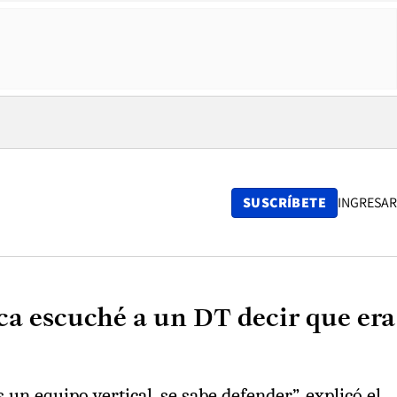
SUSCRÍBETE
INGRESAR
ca escuché a un DT decir que era
 un equipo vertical, se sabe defender”, explicó el