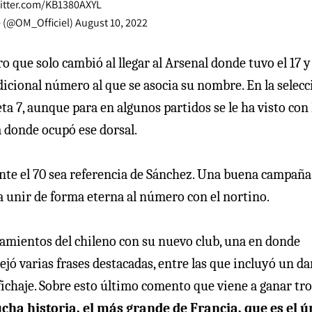
witter.com/KB1380AXYL
e (@OM_Officiel)
August 10, 2022
 que solo cambió al llegar al Arsenal donde tuvo el 17 y 
adicional número al que se asocia su nombre. En la selec
a 7, aunque para en algunos partidos se le ha visto con l
a donde ocupó ese dorsal.
nte el 70 sea referencia de Sánchez. Una buena campaña
ía unir de forma eterna al número con el nortino.
amientos del chileno con su nuevo club, una en donde
jó varias frases destacadas, entre las que incluyó un da
fichaje. Sobre esto último comento que viene a ganar tro
a historia, el más grande de Francia, que es el ú