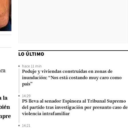
LO ÚLTIMO
hace 11 min
nca
Poduje y viviendas construidas en zonas de
inundación: “Nos está costando muy caro como
país”
14:29
 la
PS lleva al senador Espinoza al Tribunal Supremo
bién
del partido tras investigación por presunto caso de
violencia intrafamiliar
empre
14:21