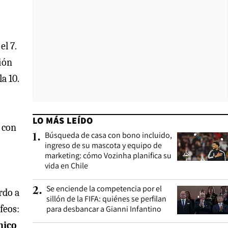
el 7.
ción
a 10.
LO MÁS LEÍDO
 con
Búsqueda de casa con bono incluido,
1
.
ingreso de su mascota y equipo de
marketing: cómo Vozinha planifica su
vida en Chile
Se enciende la competencia por el
2
.
rdo a
sillón de la FIFA: quiénes se perfilan
feos:
para desbancar a Gianni Infantino
nico