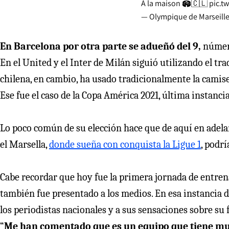
À la maison 🏟🇨🇱
pic.t
— Olympique de Marseill
En Barcelona por otra parte se adueñó del 9,
número
En el United y el Inter de Milán siguió utilizando el tr
chilena, en cambio, ha usado tradicionalmente la camiset
Ese fue el caso de la Copa América 2021, última instanci
Lo poco común de su elección hace que de aquí en adela
el Marsella,
donde sueña con conquista la Ligue 1
, podr
Cabe recordar que hoy fue la primera jornada de entren
también fue presentado a los medios. En esa instancia de
los periodistas nacionales y a sus sensaciones sobre su 
“
Me han comentado que es un equipo que tiene much