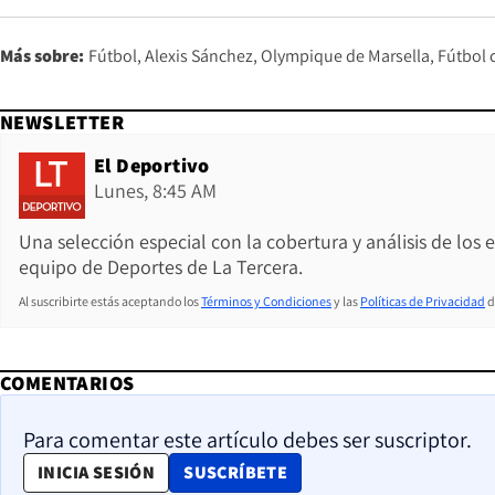
Más sobre:
Fútbol
Alexis Sánchez
Olympique de Marsella
Fútbol 
NEWSLETTER
El Deportivo
Lunes, 8:45 AM
Una selección especial con la cobertura y análisis de los
equipo de Deportes de La Tercera.
Al suscribirte estás aceptando los
Términos y Condiciones
y las
Políticas de Privacidad
d
COMENTARIOS
Para comentar este artículo debes ser suscriptor.
OPENS IN NEW WINDOW
INICIA SESIÓN
SUSCRÍBETE