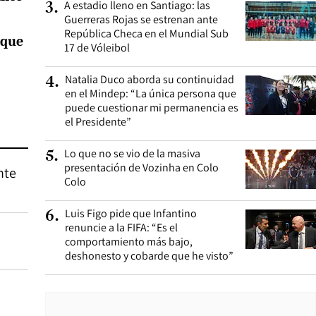
A estadio lleno en Santiago: las
3
.
Guerreras Rojas se estrenan ante
República Checa en el Mundial Sub
 que
17 de Vóleibol
Natalia Duco aborda su continuidad
4
.
en el Mindep: “La única persona que
puede cuestionar mi permanencia es
el Presidente”
Lo que no se vio de la masiva
5
.
presentación de Vozinha en Colo
nte
Colo
Luis Figo pide que Infantino
6
.
renuncie a la FIFA: “Es el
comportamiento más bajo,
deshonesto y cobarde que he visto”