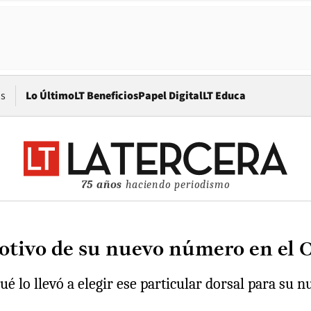
Opens in new window
os
Lo Último
LT Beneficios
Papel Digital
LT Educa
75 años
haciendo periodismo
 motivo de su nuevo número en el
ué lo llevó a elegir ese particular dorsal para su 