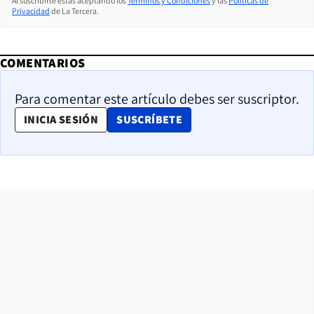
Al suscribirte estás aceptando los
Términos y Condiciones
y las
Políticas de
Privacidad
de La Tercera.
COMENTARIOS
Para comentar este artículo debes ser suscriptor.
OPENS IN NEW WINDOW
INICIA SESIÓN
SUSCRÍBETE