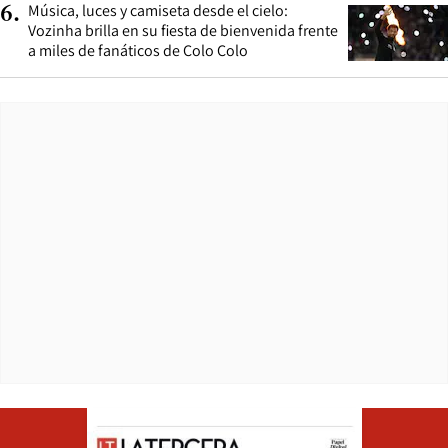
Música, luces y camiseta desde el cielo:
6
.
Vozinha brilla en su fiesta de bienvenida frente
a miles de fanáticos de Colo Colo
Opens in ne