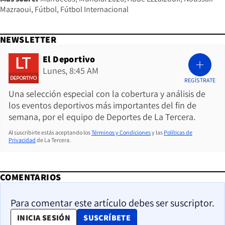
Mazraoui
Fútbol
Fútbol Internacional
NEWSLETTER
El Deportivo
Lunes, 8:45 AM
REGÍSTRATE
Una selección especial con la cobertura y análisis de
los eventos deportivos más importantes del fin de
semana, por el equipo de Deportes de La Tercera.
Al suscribirte estás aceptando los
Términos y Condiciones
y las
Políticas de
Privacidad
de La Tercera.
COMENTARIOS
Para comentar este artículo debes ser suscriptor.
OPENS IN NEW WINDOW
INICIA SESIÓN
SUSCRÍBETE