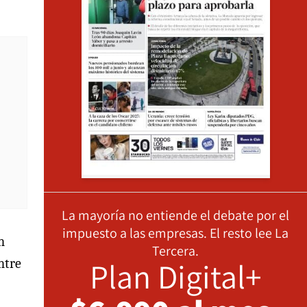
La mayoría no entiende el debate por el
impuesto a las empresas. El resto lee La
n
Tercera.
Plan Digital+
ntre