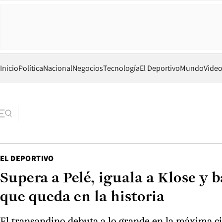
Inicio
Política
Nacional
Negocios
Tecnología
El Deportivo
Mundo
Vide
EL DEPORTIVO
Supera a Pelé, iguala a Klose y 
que queda en la historia
El transandino debuta a lo grande en la máxima ci