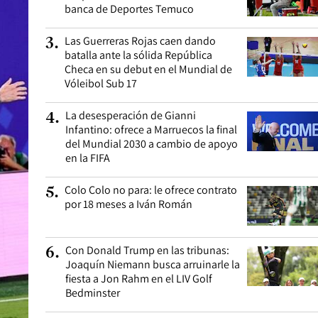
banca de Deportes Temuco
Las Guerreras Rojas caen dando
3
.
batalla ante la sólida República
Checa en su debut en el Mundial de
Vóleibol Sub 17
La desesperación de Gianni
4
.
Infantino: ofrece a Marruecos la final
del Mundial 2030 a cambio de apoyo
en la FIFA
Colo Colo no para: le ofrece contrato
5
.
por 18 meses a Iván Román
Con Donald Trump en las tribunas:
6
.
Joaquín Niemann busca arruinarle la
fiesta a Jon Rahm en el LIV Golf
Bedminster