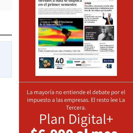
La mayoría no entiende el debate por el
impuesto a las empresas. El resto lee La
Tercera.
Plan Digital+