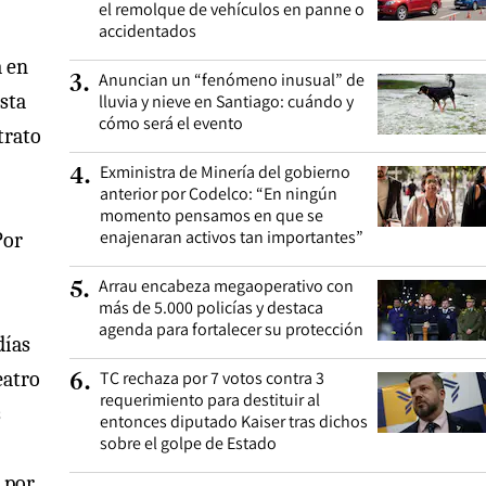
el remolque de vehículos en panne o
accidentados
a en
Anuncian un “fenómeno inusual” de
3
.
esta
lluvia y nieve en Santiago: cuándo y
cómo será el evento
trato
Exministra de Minería del gobierno
4
.
anterior por Codelco: “En ningún
momento pensamos en que se
enajenaran activos tan importantes”
Por
Arrau encabeza megaoperativo con
5
.
más de 5.000 policías y destaca
agenda para fortalecer su protección
días
TC rechaza por 7 votos contra 3
eatro
6
.
requerimiento para destituir al
s
entonces diputado Kaiser tras dichos
sobre el golpe de Estado
o por