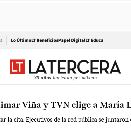
Opens in new window
os
Lo Último
LT Beneficios
Papel Digital
LT Educa
75 años
haciendo periodismo
nimar Viña y TVN elige a María 
 la cita. Ejecutivos de la red pública se juntaron 