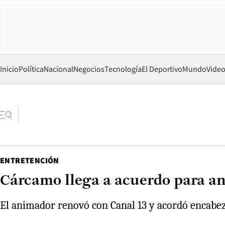
Inicio
Política
Nacional
Negocios
Tecnología
El Deportivo
Mundo
Vide
ENTRETENCIÓN
Cárcamo llega a acuerdo para a
El animador renovó con Canal 13 y acordó encabezar