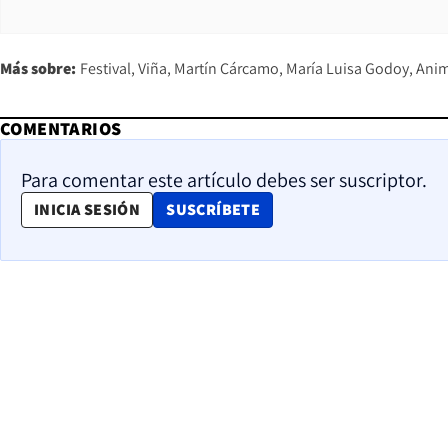
Más sobre:
Festival
Viña
Martín Cárcamo
María Luisa Godoy
Ani
COMENTARIOS
Para comentar este artículo debes ser suscriptor.
OPENS IN NEW WINDOW
INICIA SESIÓN
SUSCRÍBETE