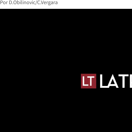
Por
D.Obilinovic/C.Vergara