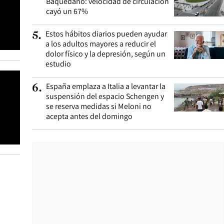
Baquedano: velocidad de circulación
cayó un 67%
Estos hábitos diarios pueden ayudar
5
.
a los adultos mayores a reducir el
dolor físico y la depresión, según un
estudio
España emplaza a Italia a levantar la
6
.
suspensión del espacio Schengen y
se reserva medidas si Meloni no
acepta antes del domingo