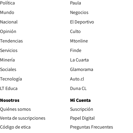
Política
Paula
Mundo
Negocios
Nacional
El Deportivo
Opinión
Culto
Tendencias
Mtonline
Servicios
Finde
Opens in new window
Minería
La Cuarta
Opens in new wind
Sociales
Glamorama
Opens in new window
Tecnología
Auto.cl
Opens in new window
LT Educa
Duna CL
Nosotros
Mi Cuenta
Quiénes somos
Suscripción
Opens in new win
Venta de suscripciones
Papel Digital
Opens in new window
Código de etica
Preguntas Frecuentes