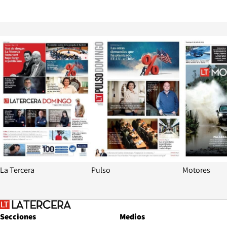
Opens in new window
Opens in ne
La Tercera
Pulso
Motores
Secciones
Medios