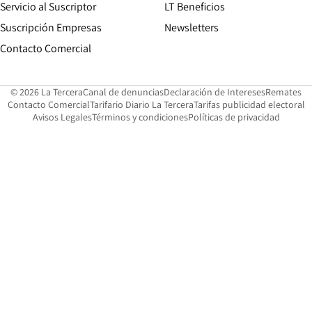
Servicio al Suscriptor
LT Beneficios
Suscripción Empresas
Newsletters
Opens in new window
Contacto Comercial
Opens in new window
Opens in 
Op
© 2026 La Tercera
Canal de denuncias
Declaración de Intereses
Remates
Opens in new window
Opens in new window
O
Contacto Comercial
Tarifario Diario La Tercera
Tarifas publicidad electoral
Opens in new window
Avisos Legales
Términos y condiciones
Políticas de privacidad