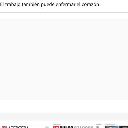
El trabajo también puede enfermar el corazón
Opens in new window
Opens in ne