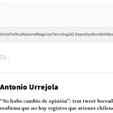
Inicio
Política
Nacional
Negocios
Tecnología
El Deportivo
Mundo
Vide
Antonio Urrejola
“No hubo cambio de opinión”: tras tweet borrad
reafirma que no hay registro que aviones chile