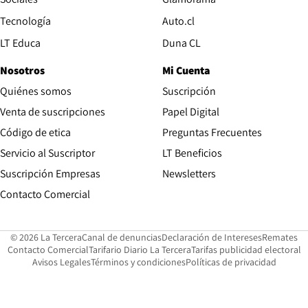
Opens in new window
Tecnología
Auto.cl
Opens in new window
LT Educa
Duna CL
Nosotros
Mi Cuenta
Quiénes somos
Suscripción
Opens in new win
Venta de suscripciones
Papel Digital
Opens in new window
Código de etica
Preguntas Frecuentes
Servicio al Suscriptor
LT Beneficios
Suscripción Empresas
Newsletters
Opens in new window
Contacto Comercial
Opens in new window
Opens in 
Op
© 2026 La Tercera
Canal de denuncias
Declaración de Intereses
Remates
Opens in new window
Opens in new window
O
Contacto Comercial
Tarifario Diario La Tercera
Tarifas publicidad electoral
Opens in new window
Avisos Legales
Términos y condiciones
Políticas de privacidad