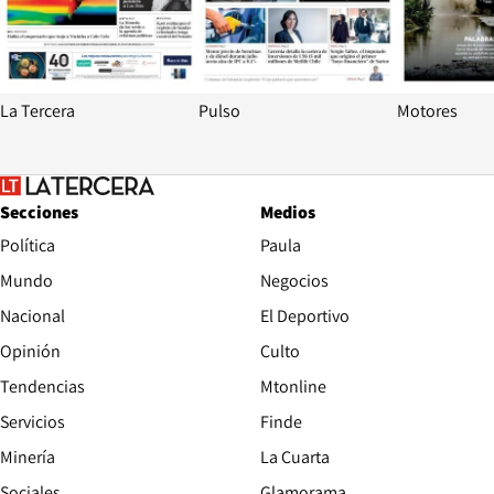
La Tercera
Pulso
Motores
Secciones
Medios
Política
Paula
Mundo
Negocios
Nacional
El Deportivo
Opinión
Culto
Tendencias
Mtonline
Servicios
Finde
Opens in new window
Minería
La Cuarta
Opens in new wind
Sociales
Glamorama