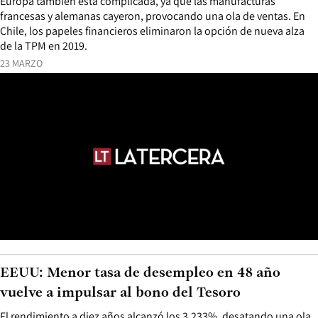
Europa también está complicada, ya que las manufacturas
francesas y alemanas cayeron, provocando una ola de ventas. En
Chile, los papeles financieros eliminaron la opción de nueva alza
de la TPM en 2019.
23 MARZO
EEUU: Menor tasa de desempleo en 48 año
vuelve a impulsar al bono del Tesoro
El rendimiento a diez años alcanzó los 3,233%, desatando una ola