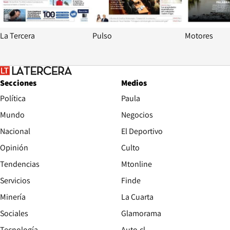
La Tercera
Pulso
Motores
Secciones
Medios
Política
Paula
Mundo
Negocios
Nacional
El Deportivo
Opinión
Culto
Tendencias
Mtonline
Servicios
Finde
Opens in new window
Minería
La Cuarta
Opens in new wind
Sociales
Glamorama
Opens in new window
Tecnología
Auto.cl