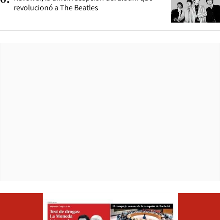
6
.
revolucionó a The Beatles
Opens in ne