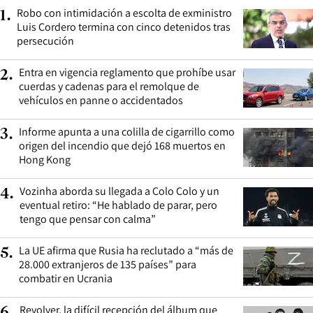
Robo con intimidación a escolta de exministro
1
.
Luis Cordero termina con cinco detenidos tras
persecución
Entra en vigencia reglamento que prohíbe usar
2
.
cuerdas y cadenas para el remolque de
vehículos en panne o accidentados
Informe apunta a una colilla de cigarrillo como
3
.
origen del incendio que dejó 168 muertos en
Hong Kong
Vozinha aborda su llegada a Colo Colo y un
4
.
eventual retiro: “He hablado de parar, pero
tengo que pensar con calma”
La UE afirma que Rusia ha reclutado a “más de
5
.
28.000 extranjeros de 135 países” para
combatir en Ucrania
Revolver, la difícil recepción del álbum que