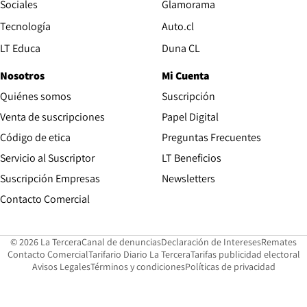
Opens in new wind
Sociales
Glamorama
Opens in new window
Tecnología
Auto.cl
Opens in new window
LT Educa
Duna CL
Nosotros
Mi Cuenta
Quiénes somos
Suscripción
Opens in new win
Venta de suscripciones
Papel Digital
Opens in new window
Código de etica
Preguntas Frecuentes
Servicio al Suscriptor
LT Beneficios
Suscripción Empresas
Newsletters
Opens in new window
Contacto Comercial
Opens in new window
Opens in 
Op
© 2026 La Tercera
Canal de denuncias
Declaración de Intereses
Remates
Opens in new window
Opens in new window
O
Contacto Comercial
Tarifario Diario La Tercera
Tarifas publicidad electoral
Opens in new window
Avisos Legales
Términos y condiciones
Políticas de privacidad