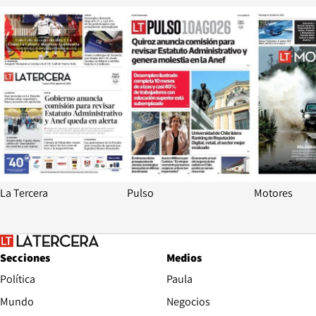
Opens in new window
Opens in ne
La Tercera
Pulso
Motores
Secciones
Medios
Política
Paula
Mundo
Negocios