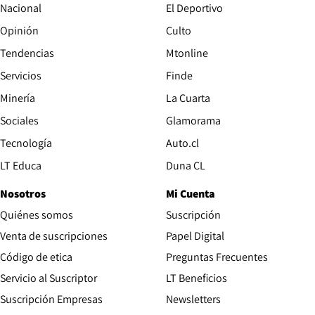
Nacional
El Deportivo
Opinión
Culto
Tendencias
Mtonline
Servicios
Finde
Opens in new window
Minería
La Cuarta
Opens in new wind
Sociales
Glamorama
Opens in new window
Tecnología
Auto.cl
Opens in new window
LT Educa
Duna CL
Nosotros
Mi Cuenta
Quiénes somos
Suscripción
Opens in new win
Venta de suscripciones
Papel Digital
Opens in new window
Código de etica
Preguntas Frecuentes
Servicio al Suscriptor
LT Beneficios
Suscripción Empresas
Newsletters