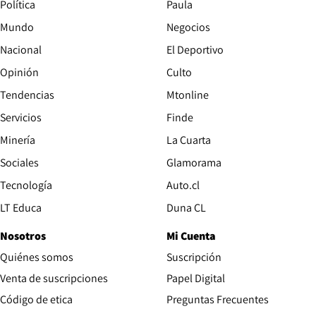
Política
Paula
Mundo
Negocios
Nacional
El Deportivo
Opinión
Culto
Tendencias
Mtonline
Servicios
Finde
Opens in new window
Minería
La Cuarta
Opens in new wind
Sociales
Glamorama
Opens in new window
Tecnología
Auto.cl
Opens in new window
LT Educa
Duna CL
Nosotros
Mi Cuenta
Quiénes somos
Suscripción
Opens in new win
Venta de suscripciones
Papel Digital
Opens in new window
Código de etica
Preguntas Frecuentes