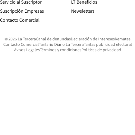
Servicio al Suscriptor
LT Beneficios
Suscripción Empresas
Newsletters
Opens in new window
Contacto Comercial
Opens in new window
Opens in 
Op
© 2026 La Tercera
Canal de denuncias
Declaración de Intereses
Remates
Opens in new window
Opens in new window
O
Contacto Comercial
Tarifario Diario La Tercera
Tarifas publicidad electoral
Opens in new window
Avisos Legales
Términos y condiciones
Políticas de privacidad