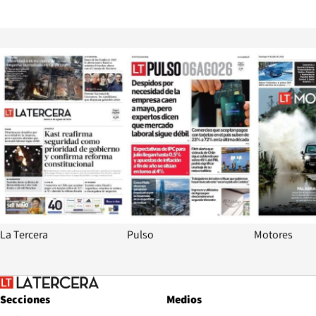
Opens in new window
Opens in ne
La Tercera
Pulso
Motores
Secciones
Medios