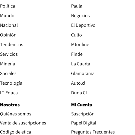
Política
Paula
Mundo
Negocios
Nacional
El Deportivo
Opinión
Culto
Tendencias
Mtonline
Servicios
Finde
Opens in new window
Minería
La Cuarta
Opens in new wind
Sociales
Glamorama
Opens in new window
Tecnología
Auto.cl
Opens in new window
LT Educa
Duna CL
Nosotros
Mi Cuenta
Quiénes somos
Suscripción
Opens in new win
Venta de suscripciones
Papel Digital
Opens in new window
Código de etica
Preguntas Frecuentes