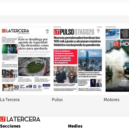
Opens in new window
Opens in ne
La Tercera
Pulso
Motores
Secciones
Medios