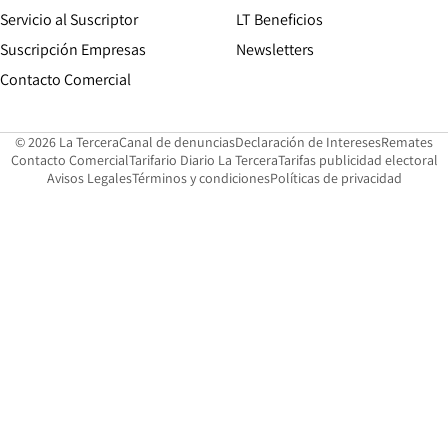
Servicio al Suscriptor
LT Beneficios
Suscripción Empresas
Newsletters
Opens in new window
Contacto Comercial
Opens in new window
Opens in 
Op
© 2026 La Tercera
Canal de denuncias
Declaración de Intereses
Remates
Opens in new window
Opens in new window
O
Contacto Comercial
Tarifario Diario La Tercera
Tarifas publicidad electoral
Opens in new window
Avisos Legales
Términos y condiciones
Políticas de privacidad