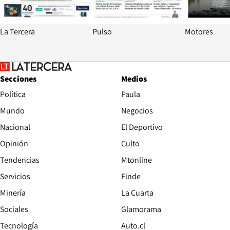
La Tercera
Pulso
Motores
Secciones
Medios
Política
Paula
Mundo
Negocios
Nacional
El Deportivo
Opinión
Culto
Tendencias
Mtonline
Servicios
Finde
Opens in new window
Minería
La Cuarta
Opens in new wind
Sociales
Glamorama
Opens in new window
Tecnología
Auto.cl