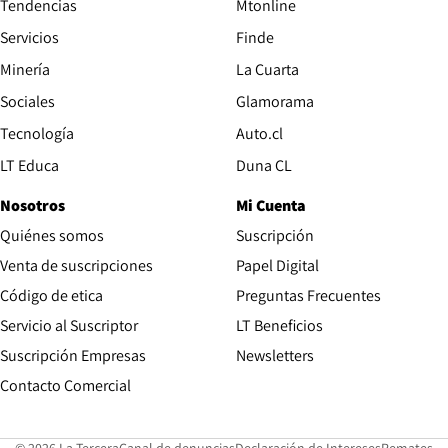
Tendencias
Mtonline
Servicios
Finde
Opens in new window
Minería
La Cuarta
Opens in new wind
Sociales
Glamorama
Opens in new window
Tecnología
Auto.cl
Opens in new window
LT Educa
Duna CL
Nosotros
Mi Cuenta
Quiénes somos
Suscripción
Opens in new win
Venta de suscripciones
Papel Digital
Opens in new window
Código de etica
Preguntas Frecuentes
Servicio al Suscriptor
LT Beneficios
Suscripción Empresas
Newsletters
Opens in new window
Contacto Comercial
Opens in new window
Opens in 
Op