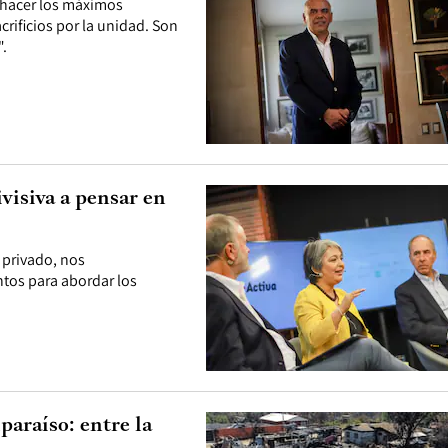
 hacer los máximos
rificios por la unidad. Son
".
visiva a pensar en
 privado, nos
ntos para abordar los
araíso: entre la