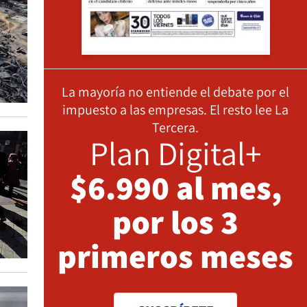
La mayoría no entiende el debate por el
impuesto a las empresas. El resto lee La
Tercera.
Plan Digital+
$6.990 al mes,
por los 3
primeros meses