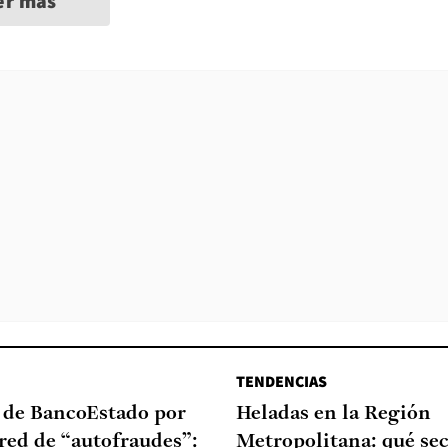
er más
TENDENCIAS
a de BancoEstado por
Heladas en la Región
red de “autofraudes”:
Metropolitana: qué sec