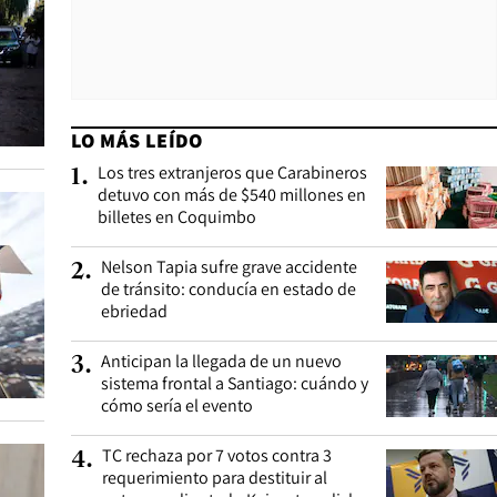
LO MÁS LEÍDO
Los tres extranjeros que Carabineros
1
.
detuvo con más de $540 millones en
billetes en Coquimbo
Nelson Tapia sufre grave accidente
2
.
de tránsito: conducía en estado de
ebriedad
Anticipan la llegada de un nuevo
3
.
sistema frontal a Santiago: cuándo y
cómo sería el evento
TC rechaza por 7 votos contra 3
4
.
requerimiento para destituir al