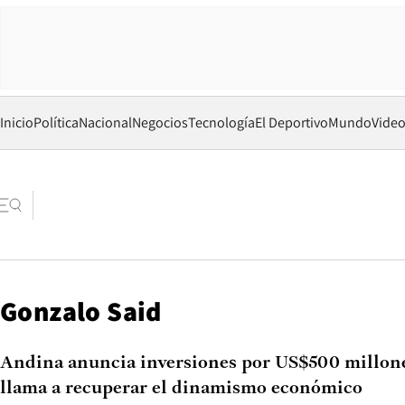
Inicio
Política
Nacional
Negocios
Tecnología
El Deportivo
Mundo
Vide
Gonzalo Said
Andina anuncia inversiones por US$500 millone
llama a recuperar el dinamismo económico