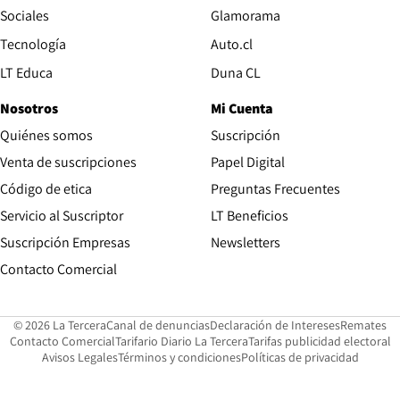
Opens in new wind
Sociales
Glamorama
Opens in new window
Tecnología
Auto.cl
Opens in new window
LT Educa
Duna CL
Nosotros
Mi Cuenta
Quiénes somos
Suscripción
Opens in new win
Venta de suscripciones
Papel Digital
Opens in new window
Código de etica
Preguntas Frecuentes
Servicio al Suscriptor
LT Beneficios
Suscripción Empresas
Newsletters
Opens in new window
Contacto Comercial
Opens in new window
Opens in 
Op
© 2026 La Tercera
Canal de denuncias
Declaración de Intereses
Remates
Opens in new window
Opens in new window
O
Contacto Comercial
Tarifario Diario La Tercera
Tarifas publicidad electoral
Opens in new window
Avisos Legales
Términos y condiciones
Políticas de privacidad