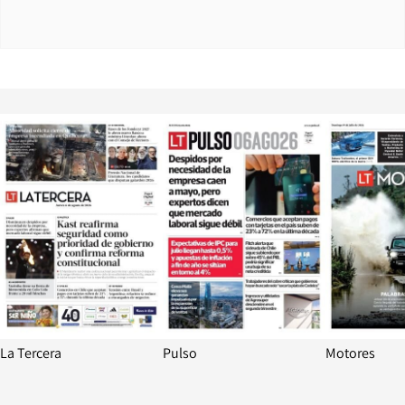
Opens in new window
Opens in ne
La Tercera
Pulso
Motores