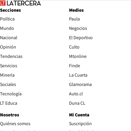
Secciones
Medios
Política
Paula
Mundo
Negocios
Nacional
El Deportivo
Opinión
Culto
Tendencias
Mtonline
Servicios
Finde
Opens in new window
Minería
La Cuarta
Opens in new wind
Sociales
Glamorama
Opens in new window
Tecnología
Auto.cl
Opens in new window
LT Educa
Duna CL
Nosotros
Mi Cuenta
Quiénes somos
Suscripción