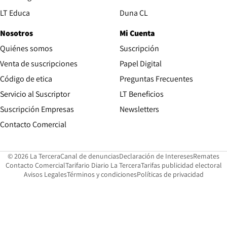
Opens in new window
LT Educa
Duna CL
Nosotros
Mi Cuenta
Quiénes somos
Suscripción
Opens in new win
Venta de suscripciones
Papel Digital
Opens in new window
Código de etica
Preguntas Frecuentes
Servicio al Suscriptor
LT Beneficios
Suscripción Empresas
Newsletters
Opens in new window
Contacto Comercial
Opens in new window
Opens in 
Op
© 2026 La Tercera
Canal de denuncias
Declaración de Intereses
Remates
Opens in new window
Opens in new window
O
Contacto Comercial
Tarifario Diario La Tercera
Tarifas publicidad electoral
Opens in new window
Avisos Legales
Términos y condiciones
Políticas de privacidad