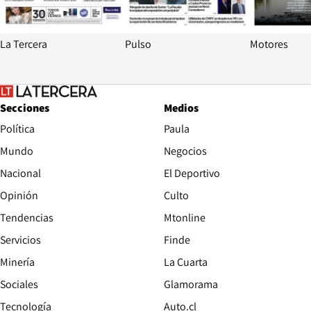
La Tercera
Pulso
Motores
Secciones
Medios
Política
Paula
Mundo
Negocios
Nacional
El Deportivo
Opinión
Culto
Tendencias
Mtonline
Servicios
Finde
Opens in new window
Minería
La Cuarta
Opens in new wind
Sociales
Glamorama
Opens in new window
Tecnología
Auto.cl