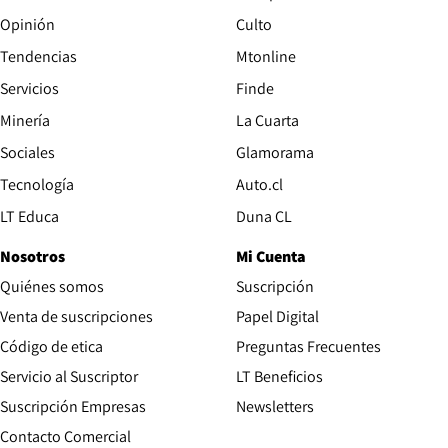
Opinión
Culto
Tendencias
Mtonline
Servicios
Finde
Opens in new window
Minería
La Cuarta
Opens in new wind
Sociales
Glamorama
Opens in new window
Tecnología
Auto.cl
Opens in new window
LT Educa
Duna CL
Nosotros
Mi Cuenta
Quiénes somos
Suscripción
Opens in new win
Venta de suscripciones
Papel Digital
Opens in new window
Código de etica
Preguntas Frecuentes
Servicio al Suscriptor
LT Beneficios
Suscripción Empresas
Newsletters
Opens in new window
Contacto Comercial