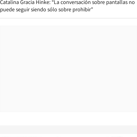
Catalina Gracia Hinke: “La conversación sobre pantallas no
puede seguir siendo sólo sobre prohibir”
Opens in new window
Opens in ne