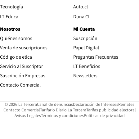
Opens in new window
Tecnología
Auto.cl
Opens in new window
LT Educa
Duna CL
Nosotros
Mi Cuenta
Quiénes somos
Suscripción
Opens in new win
Venta de suscripciones
Papel Digital
Opens in new window
Código de etica
Preguntas Frecuentes
Servicio al Suscriptor
LT Beneficios
Suscripción Empresas
Newsletters
Opens in new window
Contacto Comercial
Opens in new window
Opens in 
Op
© 2026 La Tercera
Canal de denuncias
Declaración de Intereses
Remates
Opens in new window
Opens in new window
O
Contacto Comercial
Tarifario Diario La Tercera
Tarifas publicidad electoral
Opens in new window
Avisos Legales
Términos y condiciones
Políticas de privacidad