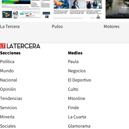
La Tercera
Pulso
Motores
Secciones
Medios
Política
Paula
Mundo
Negocios
Nacional
El Deportivo
Opinión
Culto
Tendencias
Mtonline
Servicios
Finde
Opens in new window
Minería
La Cuarta
Opens in new wind
Sociales
Glamorama