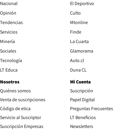
Nacional
El Deportivo
Opinión
Culto
Tendencias
Mtonline
Servicios
Finde
Opens in new window
Minería
La Cuarta
Opens in new wind
Sociales
Glamorama
Opens in new window
Tecnología
Auto.cl
Opens in new window
LT Educa
Duna CL
Nosotros
Mi Cuenta
Quiénes somos
Suscripción
Opens in new win
Venta de suscripciones
Papel Digital
Opens in new window
Código de etica
Preguntas Frecuentes
Servicio al Suscriptor
LT Beneficios
Suscripción Empresas
Newsletters