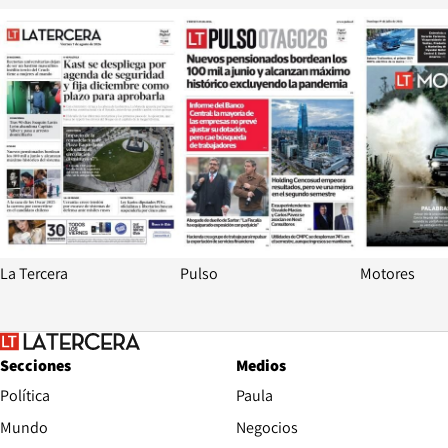
Opens in new window
Opens in ne
La Tercera
Pulso
Motores
Secciones
Medios
Política
Paula
Mundo
Negocios