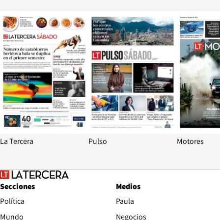
Opens in new window
Opens in ne
La Tercera
Pulso
Motores
Secciones
Medios
Política
Paula
Mundo
Negocios