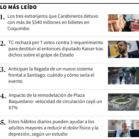
LO MÁS LEÍDO
Los tres extranjeros que Carabineros detuvo
1
.
con más de $540 millones en billetes en
Coquimbo
TC rechaza por 7 votos contra 3 requerimiento
2
.
para destituir al entonces diputado Kaiser tras
dichos sobre el golpe de Estado
Anticipan la llegada de un nuevo sistema
3
.
frontal a Santiago: cuándo y cómo sería el
evento
Impacto de la remodelación de Plaza
4
.
Baquedano: velocidad de circulación cayó un
67%
Estos hábitos diarios pueden ayudar a los
5
.
adultos mayores a reducir el dolor físico y la
depresión, según un estudio