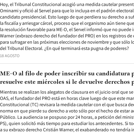
Hoy, el Tribunal Constitucional acogió una medida cautelar presen
Ominami y ofició al Servel para que lo incluya en el padrón electoral
candidato presidencial. Esto luego de que perdiera su derecho a su
la fiscalía y arriesgar cárcel, proceso que el organismo aún tiene qu
la resolución favorable para ME-O, el Servel informó que no puede in
Warner (exbrazo derecho del fundador del PRO) en los registros de
para sufragar en las próximas elecciones de noviembre y que sólo 
del Tribunal Electoral. ¿En qué terminará esta pugna de poderes?
18 AGOSTO
ME-O al filo de poder inscribir su candidatura 
resuelve este miércoles si le devuelve derechos p
Mientras se realizan los alegatos de clausura en el juicio oral que se
OAS, el fundador del PRO está en horas clave luego de que este mar
Constitucional (TC) revisara la medida cautelar con el que busca dec
norma en que pierde su derecho a voto sólo por el hecho de estar a
Público. La audiencia se pospuso por 24 horas, a petición del minis
PS), quien solicitó más tiempo para estudiar los antecedentes. Si to
a su exbrazo derecho Cristián Warner, el exabanderado no tendría