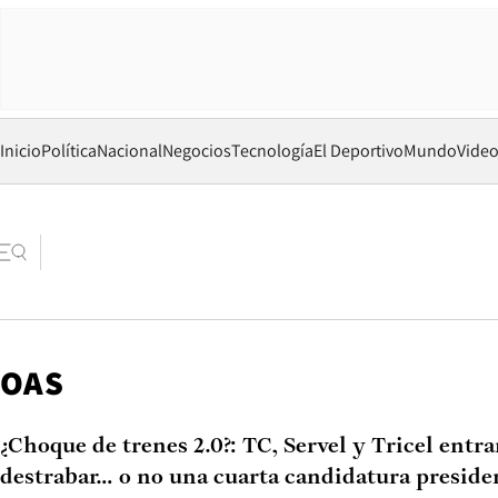
Inicio
Política
Nacional
Negocios
Tecnología
El Deportivo
Mundo
Vide
OAS
¿Choque de trenes 2.0?: TC, Servel y Tricel entra
destrabar… o no una cuarta candidatura presid