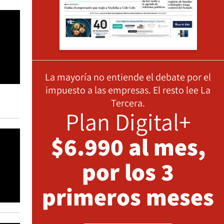
La mayoría no entiende el debate por el
impuesto a las empresas. El resto lee La
Tercera.
Plan Digital+
$6.990 al mes,
por los 3
primeros meses