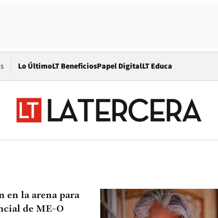
Opens in new window
os
Lo Último
LT Beneficios
Papel Digital
LT Educa
n en la arena para
encial de ME-O