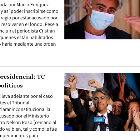
tada por Marco Enríquez-
 y así poder inscribirse como
fragio por estar acusado por
e resolver en el fondo. Pese a
cluir al periodista Cristián
 quienes están habilitados
lo haría mediante una orden
presidencial: TC
olíticos
 lleva adelante por el caso
tes el Tribunal
larar inconstitucional la
cusado por el Ministerio
tro Nelson Pozo (cercano al
do va bien, tal y como le fue
 impedimentos para