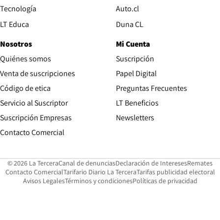
Opens in new window
Tecnología
Auto.cl
Opens in new window
LT Educa
Duna CL
Nosotros
Mi Cuenta
Quiénes somos
Suscripción
Opens in new win
Venta de suscripciones
Papel Digital
Opens in new window
Código de etica
Preguntas Frecuentes
Servicio al Suscriptor
LT Beneficios
Suscripción Empresas
Newsletters
Opens in new window
Contacto Comercial
Opens in new window
Opens in 
Op
© 2026 La Tercera
Canal de denuncias
Declaración de Intereses
Remates
Opens in new window
Opens in new window
O
Contacto Comercial
Tarifario Diario La Tercera
Tarifas publicidad electoral
Opens in new window
Avisos Legales
Términos y condiciones
Políticas de privacidad