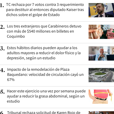
TC rechaza por 7 votos contra 3 requerimiento
1
.
para destituir al entonces diputado Kaiser tras
dichos sobre el golpe de Estado
Los tres extranjeros que Carabineros detuvo
2
.
con más de $540 millones en billetes en
Coquimbo
Estos hábitos diarios pueden ayudar a los
3
.
adultos mayores a reducir el dolor físico y la
depresión, según un estudio
Impacto de la remodelación de Plaza
4
.
Baquedano: velocidad de circulación cayó un
67%
Hacer este ejercicio una vez por semana puede
5
.
ayudar a reducir la grasa abdominal, según un
estudio
Tribunal rechaza solicitud de Karen Rojo de
6
.