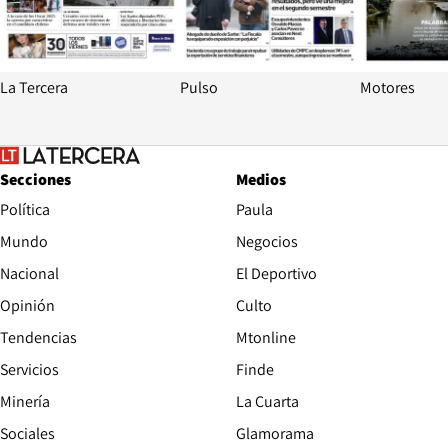
La Tercera
Pulso
Motores
Secciones
Medios
Política
Paula
Mundo
Negocios
Nacional
El Deportivo
Opinión
Culto
Tendencias
Mtonline
Servicios
Finde
Opens in new window
Minería
La Cuarta
Opens in new wind
Sociales
Glamorama