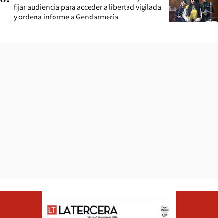
fijar audiencia para acceder a libertad vigilada
y ordena informe a Gendarmería
Opens in ne