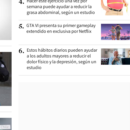
Hacer este ejercicio una vez por
4
.
semana puede ayudar a reducir la
grasa abdominal, según un estudio
GTA VI presenta su primer gameplay
5
.
extendido en exclusiva por Netflix
Estos hábitos diarios pueden ayudar
6
.
a los adultos mayores a reducir el
dolor físico y la depresión, según un
estudio