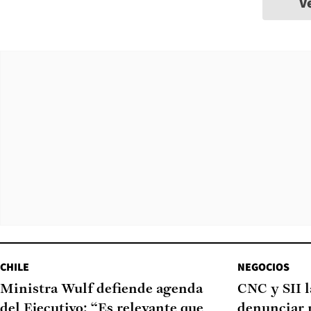
V
CHILE
NEGOCIOS
Ministra Wulf defiende agenda
CNC y SII 
del Ejecutivo: “Es relevante que
denunciar 