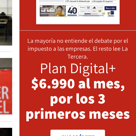
La mayoría no entiende el debate por el
impuesto a las empresas. El resto lee La
Tercera.
Plan Digital+
$6.990 al mes,
por los 3
primeros meses