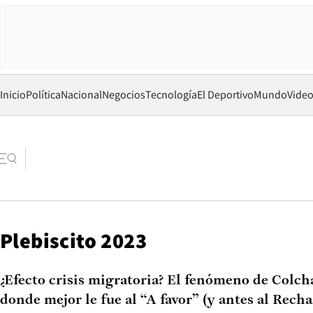
Inicio
Política
Nacional
Negocios
Tecnología
El Deportivo
Mundo
Vide
Plebiscito 2023
¿Efecto crisis migratoria? El fenómeno de Colc
donde mejor le fue al “A favor” (y antes al Recha