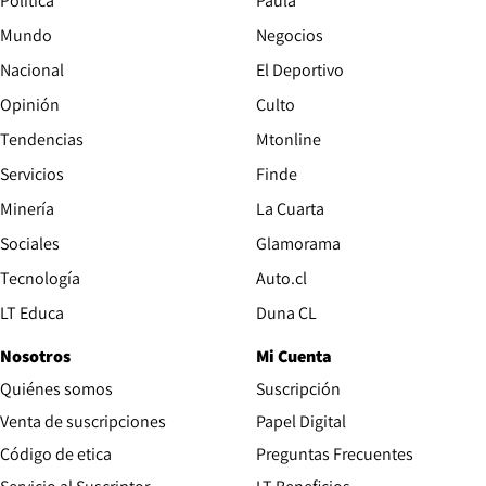
Política
Paula
Mundo
Negocios
Nacional
El Deportivo
Opinión
Culto
Tendencias
Mtonline
Servicios
Finde
Opens in new window
Minería
La Cuarta
Opens in new wind
Sociales
Glamorama
Opens in new window
Tecnología
Auto.cl
Opens in new window
LT Educa
Duna CL
Nosotros
Mi Cuenta
Quiénes somos
Suscripción
Opens in new win
Venta de suscripciones
Papel Digital
Opens in new window
Código de etica
Preguntas Frecuentes