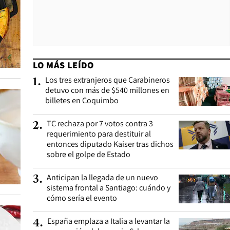
LO MÁS LEÍDO
Los tres extranjeros que Carabineros
1
.
detuvo con más de $540 millones en
billetes en Coquimbo
TC rechaza por 7 votos contra 3
2
.
requerimiento para destituir al
entonces diputado Kaiser tras dichos
sobre el golpe de Estado
Anticipan la llegada de un nuevo
3
.
sistema frontal a Santiago: cuándo y
cómo sería el evento
España emplaza a Italia a levantar la
4
.