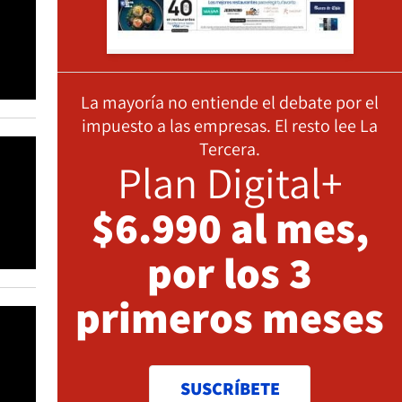
La mayoría no entiende el debate por el
impuesto a las empresas. El resto lee La
Tercera.
Plan Digital+
$6.990 al mes,
por los 3
primeros meses
SUSCRÍBETE