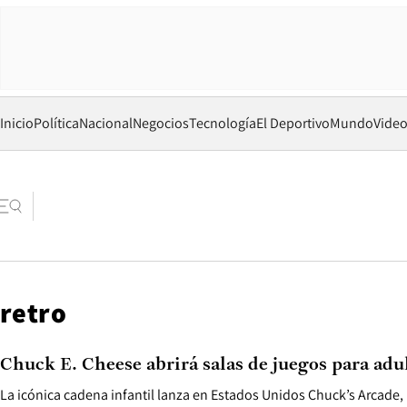
Inicio
Política
Nacional
Negocios
Tecnología
El Deportivo
Mundo
Vide
retro
Chuck E. Cheese abrirá salas de juegos para adu
La icónica cadena infantil lanza en Estados Unidos Chuck’s Arcade,