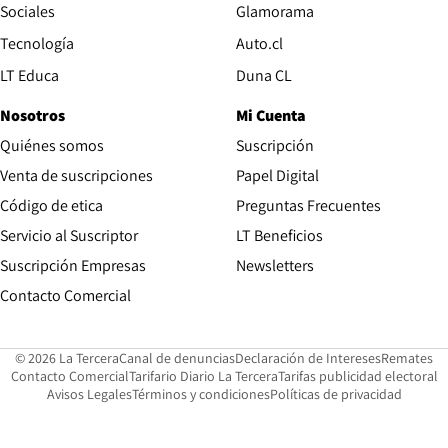
Opens in new wind
Sociales
Glamorama
Opens in new window
Tecnología
Auto.cl
Opens in new window
LT Educa
Duna CL
Nosotros
Mi Cuenta
Quiénes somos
Suscripción
Opens in new win
Venta de suscripciones
Papel Digital
Opens in new window
Código de etica
Preguntas Frecuentes
Servicio al Suscriptor
LT Beneficios
Suscripción Empresas
Newsletters
Opens in new window
Contacto Comercial
Opens in new window
Opens in 
Op
© 2026 La Tercera
Canal de denuncias
Declaración de Intereses
Remates
Opens in new window
Opens in new window
O
Contacto Comercial
Tarifario Diario La Tercera
Tarifas publicidad electoral
Opens in new window
Avisos Legales
Términos y condiciones
Políticas de privacidad