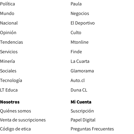
Política
Paula
Mundo
Negocios
Nacional
El Deportivo
Opinión
Culto
Tendencias
Mtonline
Servicios
Finde
Opens in new window
Minería
La Cuarta
Opens in new wind
Sociales
Glamorama
Opens in new window
Tecnología
Auto.cl
Opens in new window
LT Educa
Duna CL
Nosotros
Mi Cuenta
Quiénes somos
Suscripción
Opens in new win
Venta de suscripciones
Papel Digital
Opens in new window
Código de etica
Preguntas Frecuentes