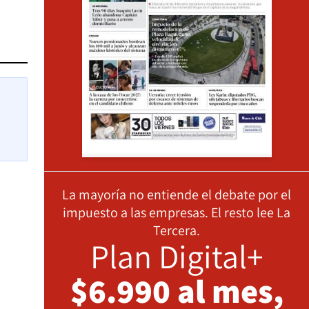
La mayoría no entiende el debate por el
impuesto a las empresas. El resto lee La
Tercera.
Plan Digital+
$6.990 al mes,