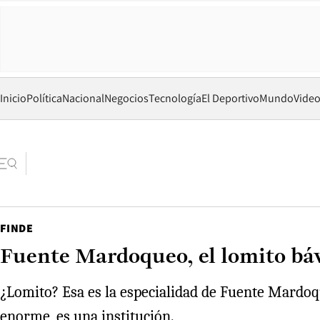
Inicio
Política
Nacional
Negocios
Tecnología
El Deportivo
Mundo
Vide
FINDE
Fuente Mardoqueo, el lomito bá
¿Lomito? Esa es la especialidad de Fuente Mardoqu
enorme, es una institución.