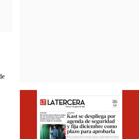
de
Opens i