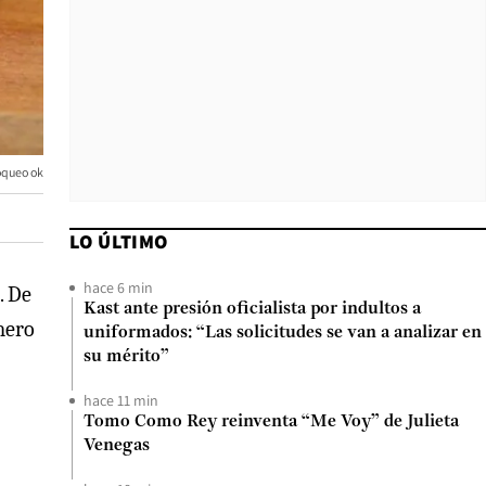
oqueo ok
LO ÚLTIMO
hace 6 min
. De
Kast ante presión oficialista por indultos a
mero
uniformados: “Las solicitudes se van a analizar en
su mérito”
hace 11 min
Tomo Como Rey reinventa “Me Voy” de Julieta
Venegas