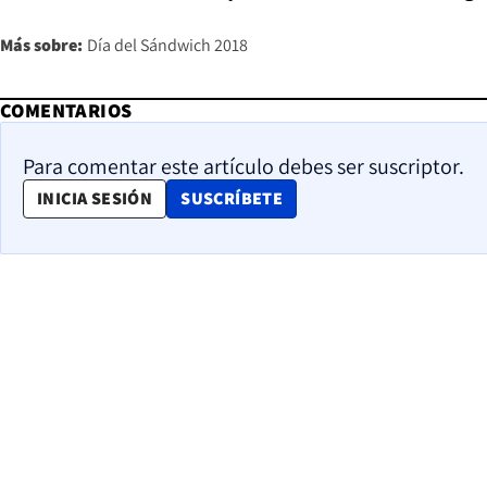
Más sobre:
Día del Sándwich 2018
COMENTARIOS
Para comentar este artículo debes ser suscriptor.
OPENS IN NEW WINDOW
INICIA SESIÓN
SUSCRÍBETE