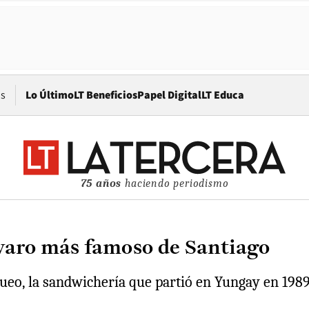
Opens in new window
os
Lo Último
LT Beneficios
Papel Digital
LT Educa
75 años
haciendo periodismo
varo más famoso de Santiago
eo, la sandwichería que partió en Yungay en 1989 y