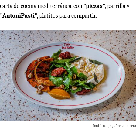
carta de cocina mediterránea, con
"piczas"
, parrilla y
"
AntoniPasti"
, platitos para compartir.
Toni-1-ok-.jpg
la-tercera