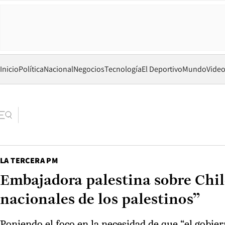
Inicio
Política
Nacional
Negocios
Tecnología
El Deportivo
Mundo
Vide
LA TERCERA PM
Embajadora palestina sobre Chil
nacionales de los palestinos”
Poniendo el foco en la necesidad de que “el gobie