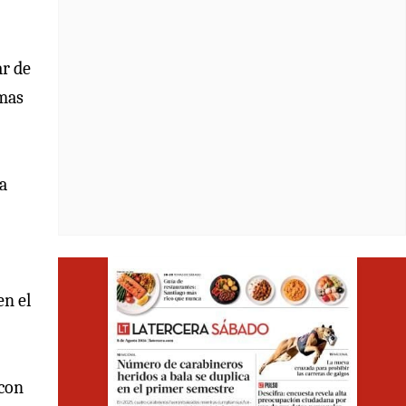
ar de
emas
a
Opens i
en el
 con