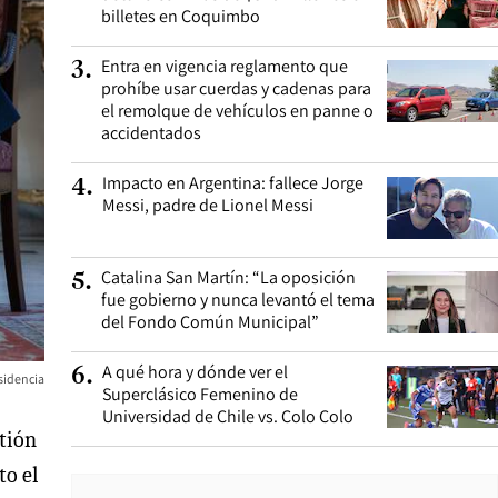
billetes en Coquimbo
Entra en vigencia reglamento que
3
.
prohíbe usar cuerdas y cadenas para
el remolque de vehículos en panne o
accidentados
Impacto en Argentina: fallece Jorge
4
.
Messi, padre de Lionel Messi
Catalina San Martín: “La oposición
5
.
fue gobierno y nunca levantó el tema
del Fondo Común Municipal”
A qué hora y dónde ver el
6
.
sidencia
Superclásico Femenino de
Universidad de Chile vs. Colo Colo
stión
to el