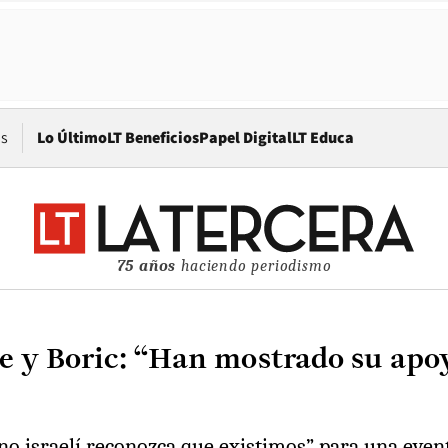
Opens in new window
os
Lo Último
LT Beneficios
Papel Digital
LT Educa
75 años
haciendo periodismo
e y Boric: “Han mostrado su apo
rno israelí reconozca que existimos” para una even