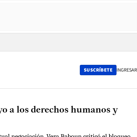
SUSCRÍBETE
INGRESAR
yo a los derechos humanos y
tual negociación, Vera Baboun criticó el bloqueo