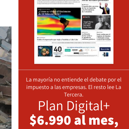
La mayoría no entiende el debate por el
impuesto a las empresas. El resto lee La
Tercera.
Plan Digital+
$6.990 al mes,