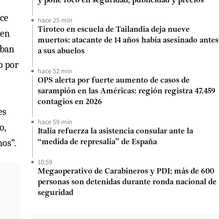
y pone foco en seguridad, publicidad y precios
nce
hace 25 min
Tiroteo en escuela de Tailandia deja nueve
 en
muertos: atacante de 14 años había asesinado antes
aban
a sus abuelos
o por
hace 52 min
OPS alerta por fuerte aumento de casos de
sarampión en las Américas: región registra 47.459
contagios en 2026
es
hace 59 min
o,
Italia refuerza la asistencia consular ante la
nos”.
“medida de represalia” de España
10:59
Megaoperativo de Carabineros y PDI: más de 600
personas son detenidas durante ronda nacional de
seguridad