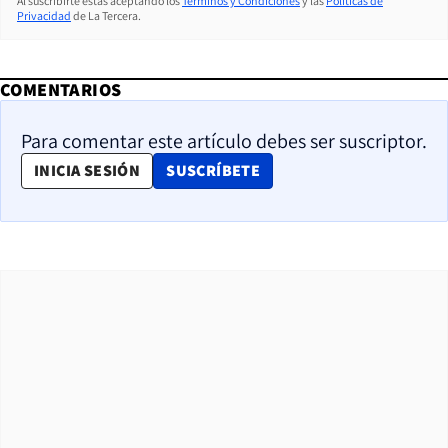
Al suscribirte estás aceptando los
Términos y Condiciones
y las
Políticas de
Privacidad
de La Tercera.
COMENTARIOS
Para comentar este artículo debes ser suscriptor.
OPENS IN NEW WINDOW
INICIA SESIÓN
SUSCRÍBETE