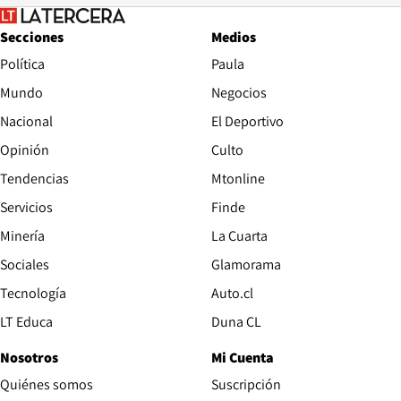
Secciones
Medios
Política
Paula
Mundo
Negocios
Nacional
El Deportivo
Opinión
Culto
Tendencias
Mtonline
Servicios
Finde
Opens in new window
Minería
La Cuarta
Opens in new wind
Sociales
Glamorama
Opens in new window
Tecnología
Auto.cl
Opens in new window
LT Educa
Duna CL
Nosotros
Mi Cuenta
Quiénes somos
Suscripción