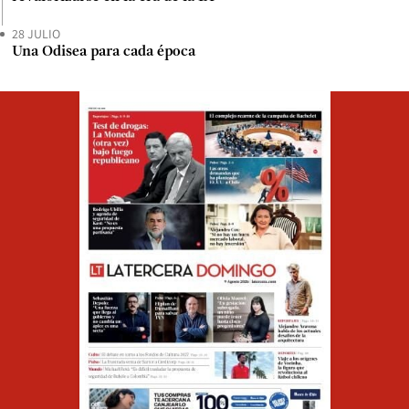
28 JULIO
Una Odisea para cada época
Opens in ne