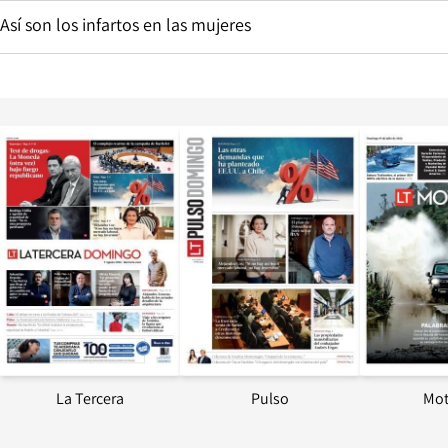
Así son los infartos en las mujeres
Opens in new window
Opens in ne
La Tercera
Pulso
Mot