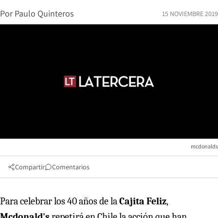
Por
Paulo Quinteros
15 NOVIEMBRE 2019
mcdonalds
Compartir
Comentarios
Para celebrar los 40 años de la
Cajita Feliz
,
Mcdonald's
repetirá en Chile la acción que han