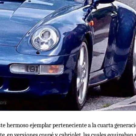
te hermoso ejemplar perteneciente a la cuarta generac
te, en versiones coupé y cabriolet, las cuales equipaban