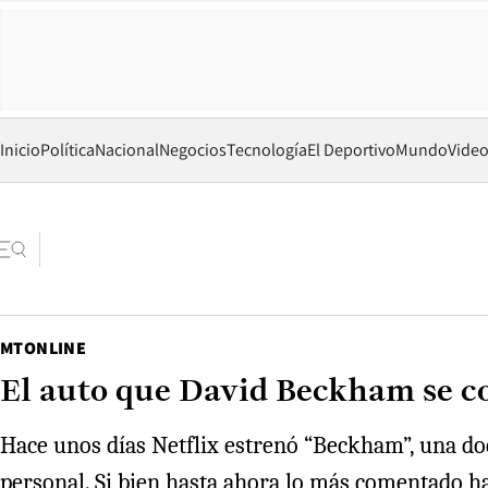
Inicio
Política
Nacional
Negocios
Tecnología
El Deportivo
Mundo
Vide
MTONLINE
El auto que David Beckham se co
Hace unos días Netflix estrenó “Beckham”, una doc
personal. Si bien hasta ahora lo más comentado ha s