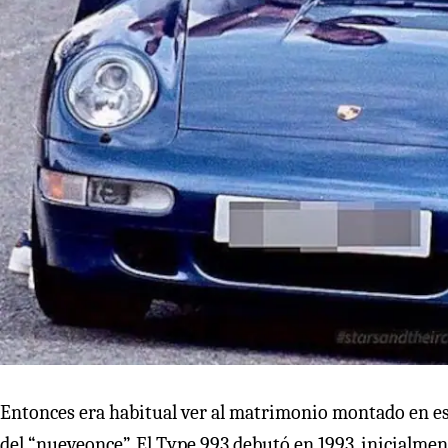
Entonces era habitual ver al matrimonio montado en es
del “nueveonce”. El Type 993 debutó en 1993, inicialmen