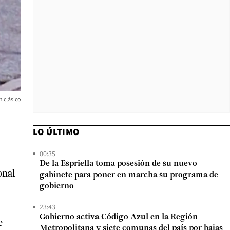
 clásico
LO ÚLTIMO
00:35
De la Espriella toma posesión de su nuevo
onal
gabinete para poner en marcha su programa de
gobierno
23:43
Gobierno activa Código Azul en la Región
e
Metropolitana y siete comunas del país por bajas