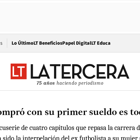
Opens in new window
os
Lo Último
LT Beneficios
Papel Digital
LT Educa
75 años
haciendo periodismo
mpró con su primer sueldo es to
userie de cuatro capítulos que repasa la carrera d
ido la interpelación del ex futbolista a su mujer s