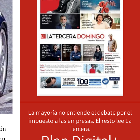
La mayoría no entiende el debate por el
impuesto a las empresas. El resto lee La
Tercera.
ión
 un