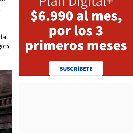
Plan Digital+
1
$6.990 al mes,
por los 3
aba
primeros meses
gura
SUSCRÍBETE