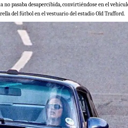
 no pasaba desapercibida, convirtiéndose en el vehícul
ella del fútbol en el vestuario del estadio Old Trafford.