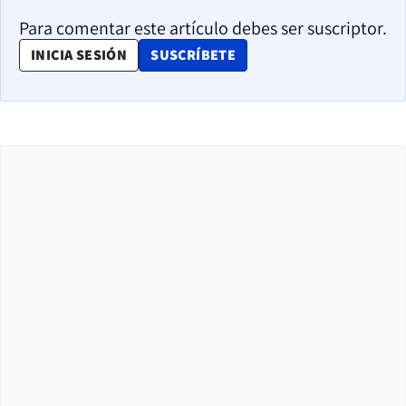
Para comentar este artículo debes ser suscriptor.
OPENS IN NEW WINDOW
INICIA SESIÓN
SUSCRÍBETE