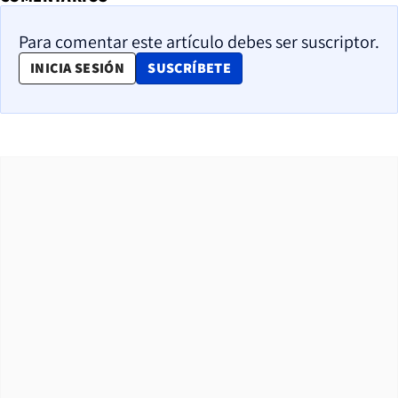
Para comentar este artículo debes ser suscriptor.
OPENS IN NEW WINDOW
INICIA SESIÓN
SUSCRÍBETE