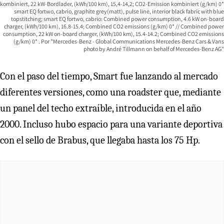
kombiniert, 22 kW-Bordlader, (kWh/100 km), 15,4-14,2; CO2-Emission kombiniert (g/km) 0*
smart EQ fortwo, cabrio, graphite grey(matt), pulse line, interior black fabric with blue
topstitching; smart EQ fortwo, cabrio: Combined power consumption, 4.6 kW on-board
charger, (kWh/100 km), 16.8-15.4; Combined CO2 emissions (g/km) 0* // Combined power
consumption, 22 kW on-board charger, (kWh/100 km), 15.4-14.2; Combined CO2 emissions
(g/km) 0*
"Mercedes-Benz - Global Communications Mercedes-Benz Cars & Vans
photo by André Tillmann on behalf of Mercedes-Benz AG"
Con el paso del tiempo, Smart fue lanzando al mercado
diferentes versiones, como una roadster que, mediante
un panel del techo extraíble, introducida en el año
2000. Incluso hubo espacio para una variante deportiva
con el sello de Brabus, que llegaba hasta los 75 Hp.