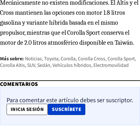
Mecánicamente no existen modificaciones. El Altis y el
Cross mantienen las opciones con motor 1.8 litros
gasolina y variante híbrida basada en el mismo
propulsor, mientras que el Corolla Sport conserva el
motor de 2.0 litros atmosférico disponible en Taiwán.
Más sobre:
Noticias
Toyota
Corolla
Corolla Cross
Corolla Sport
Corolla Altis
SUV
Sedán
Vehículos híbridos
Electromovilidad
COMENTARIOS
Para comentar este artículo debes ser suscriptor.
OPENS IN NEW WINDOW
INICIA SESIÓN
SUSCRÍBETE