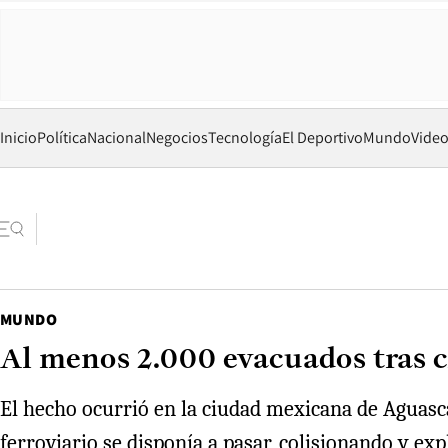
Inicio
Política
Nacional
Negocios
Tecnología
El Deportivo
Mundo
Vide
MUNDO
Al menos 2.000 evacuados tras 
El hecho ocurrió en la ciudad mexicana de Aguasca
ferroviario se disponía a pasar, colisionando y ex