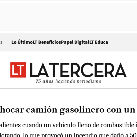
Opens in new window
os
Lo Último
LT Beneficios
Papel Digital
LT Educa
75 años
haciendo periodismo
chocar camión gasolinero con un
lientes cuando un vehículo lleno de combustible i
plotando, lo que provocó un incendio que dañó a 50