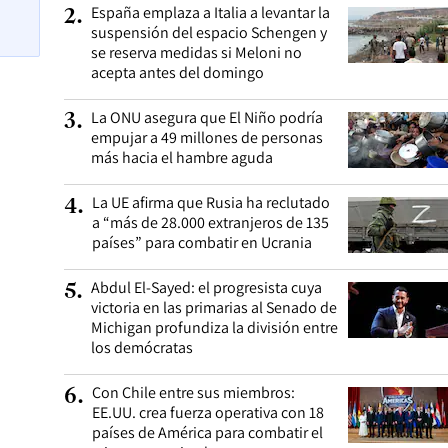
España emplaza a Italia a levantar la
2
.
suspensión del espacio Schengen y
se reserva medidas si Meloni no
acepta antes del domingo
La ONU asegura que El Niño podría
3
.
empujar a 49 millones de personas
más hacia el hambre aguda
La UE afirma que Rusia ha reclutado
4
.
a “más de 28.000 extranjeros de 135
países” para combatir en Ucrania
Abdul El-Sayed: el progresista cuya
5
.
victoria en las primarias al Senado de
Michigan profundiza la división entre
los demócratas
Con Chile entre sus miembros:
6
.
EE.UU. crea fuerza operativa con 18
países de América para combatir el