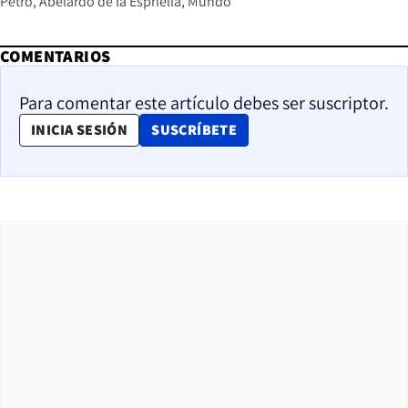
Petro
Abelardo de la Espriella
Mundo
COMENTARIOS
Para comentar este artículo debes ser suscriptor.
OPENS IN NEW WINDOW
INICIA SESIÓN
SUSCRÍBETE