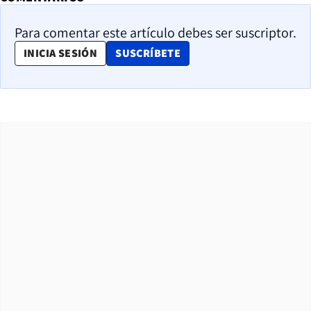
Para comentar este artículo debes ser suscriptor.
OPENS IN NEW WINDOW
INICIA SESIÓN
SUSCRÍBETE