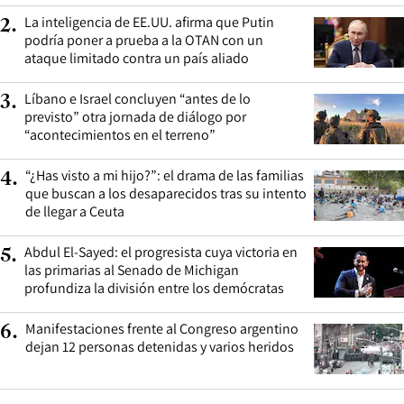
La inteligencia de EE.UU. afirma que Putin
2
.
podría poner a prueba a la OTAN con un
ataque limitado contra un país aliado
Líbano e Israel concluyen “antes de lo
3
.
previsto” otra jornada de diálogo por
“acontecimientos en el terreno”
“¿Has visto a mi hijo?”: el drama de las familias
4
.
que buscan a los desaparecidos tras su intento
de llegar a Ceuta
Abdul El-Sayed: el progresista cuya victoria en
5
.
las primarias al Senado de Michigan
profundiza la división entre los demócratas
Manifestaciones frente al Congreso argentino
6
.
dejan 12 personas detenidas y varios heridos